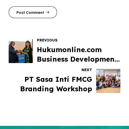
Post Comment
PREVIOUS
Hukumonline.com
Business Development
Day 2024: Legal
NEXT
Content Mastery,
PT Sasa Inti FMCG
Crafting Impactful
Branding Workshop
Strategies for Law
Firm Branding